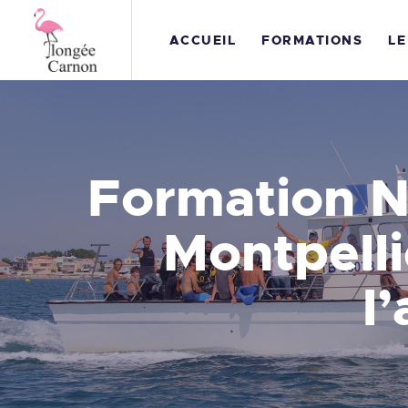
A
ACCUEIL
FORMATIONS
LE
L
C
N
Formation N
S
Montpelli
T
l
N
B