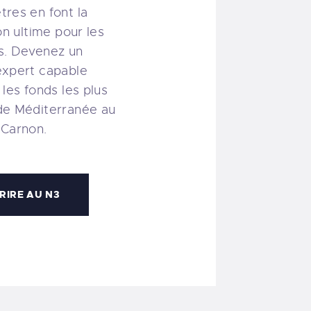
res en font la
on ultime pour les
s. Devenez un
expert capable
 les fonds les plus
de Méditerranée au
 Carnon.
CRIRE AU N3