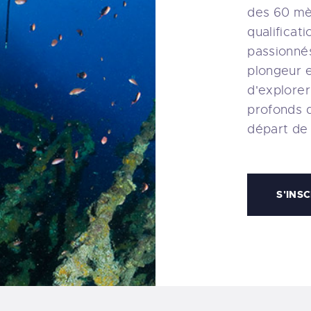
des 60 mèt
qualificati
passionné
plongeur 
d'explorer
profonds 
départ de
S'INS