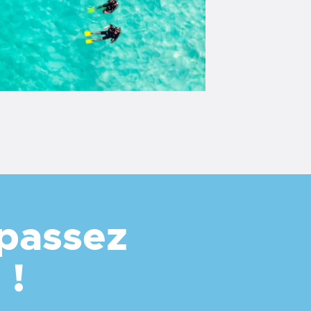
 passez
 !