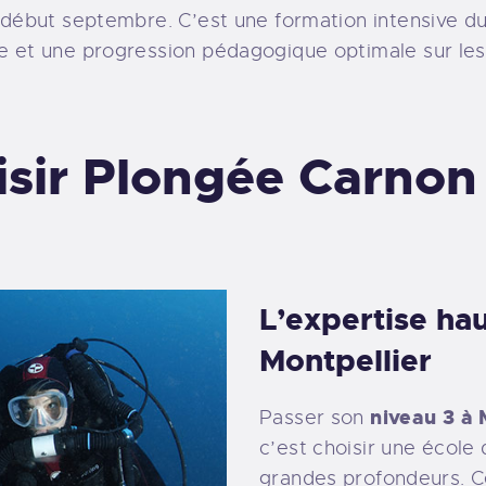
début septembre. C’est une formation intensive du
 et une progression pédagogique optimale sur les 
sir Plongée Carnon
L’expertise hau
Montpellier
niveau 3 à 
Passer son
c’est choisir une école
grandes profondeurs. C