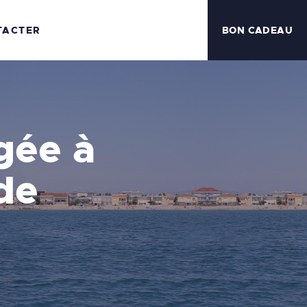
TACTER
BON CADEAU
gée à
de