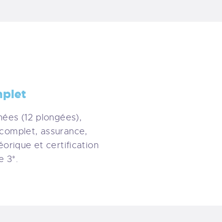
plet
nées (12 plongées),
complet, assurance,
orique et certification
e 3*.