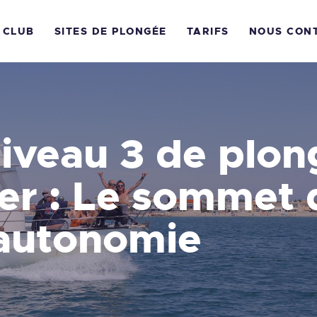
CCUEIL
 CLUB
SITES DE PLONGÉE
TARIFS
NOUS CON
E CLUB PLONGÉE
ARNON
OS FORMATIONS
iveau 3 de plon
ITES DE PLONGÉE
er : Le sommet 
ARIFS
’autonomie
OUS CONTACTER
ON CADEAU