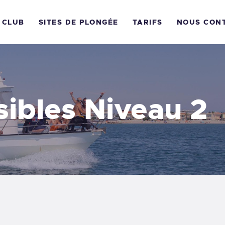
CCUEIL
 CLUB
SITES DE PLONGÉE
TARIFS
NOUS CON
E CLUB PLONGÉE
ARNON
OS FORMATIONS
ibles Niveau 2
ITES DE PLONGÉE
ARIFS
OUS CONTACTER
ON CADEAU