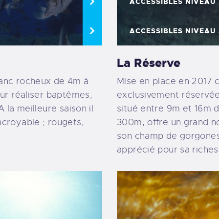
ACCESSIBLES NIVEAU 
ACCESSIBLES NIVEAU 
La Réserve
banc rocheux de 4m à
Mise en place en 2017 
our réaliser baptêmes,
exclusivement réservée
 la meilleure saison il
situé entre 9m et 16m d
croyable ; rougets,
300m, offre un grand n
son champ de gorgones 
apprécié pour sa riche