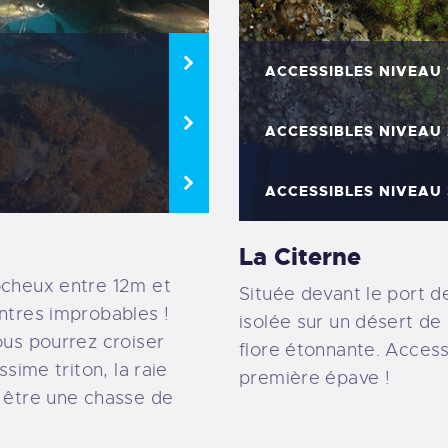
ACCESSIBLES NIVEAU 
ACCESSIBLES NIVEAU 
ACCESSIBLES NIVEAU 
La Citerne
ocheux entre 12m et
Située devant le port d
ontres improbables !
isolée sur un désert de
ous pourrez croiser
flore étonnante. Accessi
ssime triton, la raie
première épave !
t être une chasse de