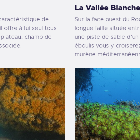
La Vallée Blanch
caractéristique de
Sur la face ouest du Roc
 offre à lui seul tous
longue faille située en
s, plateau, champ de
une piste de sable d’un
associée.
éboulis vous y croisere
murène méditerranéen