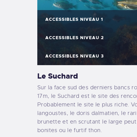
ACCESSIBLES NIVEAU 1
ACCESSIBLES NIVEAU 2
ACCESSIBLES NIVEAU 3
Le Suchard
Sur la face sud des derniers bancs r
17m, le Suchard est le site des renc
Probablement le site le plus riche. V
langoustes, le doris dalmatien, le rari
brunette et en scrutant le large peu
bonites ou le furtif thon.