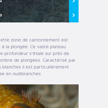
2
3
cette zone de cantonnement est
 à la plongée. Ce vaste plateau
e profondeur s’étale sur près de
ombre de plongées. Caractérisé par
blanches il est particulièrement
sse en nudibranches.