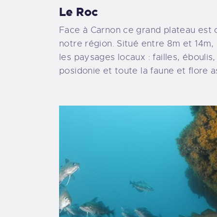
Le Roc
Face à Carnon ce grand plateau est 
notre région. Situé entre 8m et 14m, il
les paysages locaux : failles, ébouli
posidonie et toute la faune et flore 